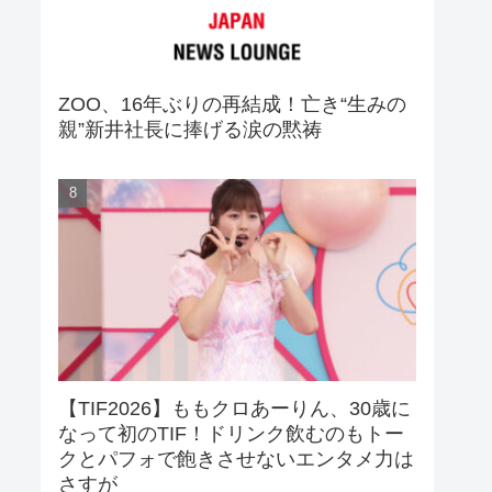
ZOO、16年ぶりの再結成！亡き“生みの
親”新井社長に捧げる涙の黙祷
【TIF2026】ももクロあーりん、30歳に
なって初のTIF！ドリンク飲むのもトー
クとパフォで飽きさせないエンタメ力は
さすが