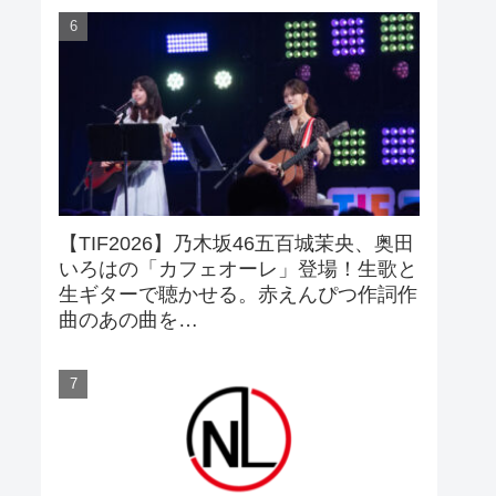
【TIF2026】乃木坂46五百城茉央、奥田
いろはの「カフェオーレ」登場！生歌と
生ギターで聴かせる。赤えんぴつ作詞作
曲のあの曲を…