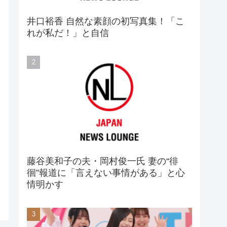
井口裕香 自然な素顔の初写真集！「こ
れが私だ！」と自信
藤谷美和子の夫・岡村俊一氏 妻の“徘
徊”報道に「言えない事情がある」と心
情明かす