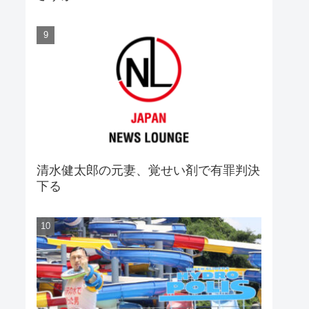
清水健太郎の元妻、覚せい剤で有罪判決
下る