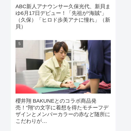
ABC新人アナウンサー久保光代、新貝ま
ゆ6月17日デビュー！「先祖が“海賊”」
（久保）「ヒロド歩美アナに憧れ」（新
貝）
櫻井翔 BAKUNEとのコラボ商品発
売！“翔”の文字に着想を得たモチーフデ
ザインとメンバーカラーの赤など随所に
こだわりが…