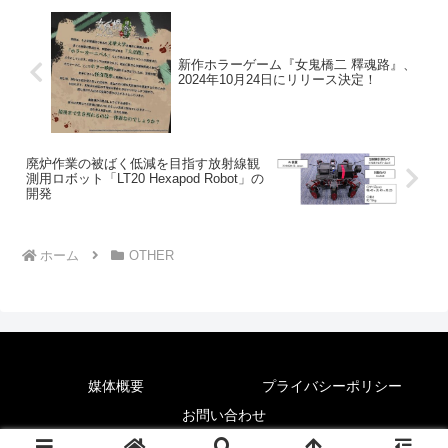
新作ホラーゲーム『女鬼橋二 釋魂路』、
2024年10月24日にリリース決定！
廃炉作業の被ばく低減を目指す放射線観
測用ロボット「LT20 Hexapod Robot」の
開発
ホーム
OTHER
媒体概要
プライバシーポリシー
お問い合わせ