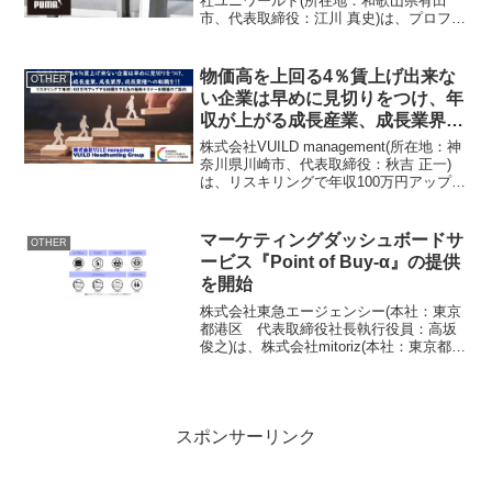
社ユニワールド(所在地：和歌山県有田
市、代表取締役：江川 真史)は、プロフェ
ッショナルワーカーのパフォーマンスを
革新する世界のアスリートブランド
PUMAのワーキンググローブをご提供し
物価高を上回る4％賃上げ出来な
OTHER
ています。新発売のRa...
い企業は早めに見切りをつけ、年
収が上がる成長産業、成長業界、
成長業種への転職を！！
株式会社VUILD management(所在地：神
奈川県川崎市、代表取締役：秋吉 正一)
は、リスキリングで年収100万円アップす
る転職をする為の無料個別相談会を開催
します。Top画像■物価高を上回る4％賃
上げ来ない企業は早めに見切りをつけ...
マーケティングダッシュボードサ
OTHER
ービス『Point of Buy-α』の提供
を開始
株式会社東急エージェンシー(本社：東京
都港区 代表取締役社長執行役員：高坂
俊之)は、株式会社mitoriz(本社：東京都港
区 代表取締役社長：木名瀬 博)と協働
し、マーケティングダッシュボードサー
ビス『Point of Buy-α(ポイン...
スポンサーリンク