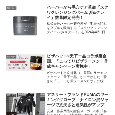
ハーバーから毛穴ケア革命『スク
OTHER
ワクレンジングバーム 炭&クレ
イ』数量限定発売！
株式会社ハーバー研究所が、毛穴の汚れ
をダブルで吸着する『スクワクレンジン
グバーム 炭＆クレイ』を2024年4月1日よ
り数量限定で発売します。スクワランの
うるおいと炭＆クレイの吸着力で、透明
感あふれる毛穴レス肌へ導きます。肌を
柔らかくほぐしな...
ピザハット×天下一品コラボ裏企
OTHER
画、「こってりピザラーメン」作
成キャンペーン実施中！
ピザハットと京都北白川発祥のラーメン
チェーン「天下一品」がコラボした、驚
きの「こってり風ラーメンピザ」に続
き、両社は裏企画「こってりピザラーメ
ンを作ってプレゼントを当てよう！」キ
ャンペーンを開催中です。手軽に作れる
アスリートブランドPUMAのワー
OTHER
レシピで、家庭でもイタリア...
キンググローブ ナイロン混ジャ
ージで丈夫さと通気性がアップし
た新モデルが2024年4月に新発売
安全・作業用品の総合メーカーの株式会