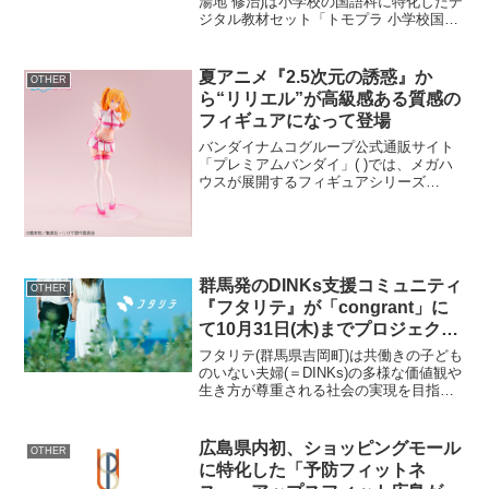
始
湯地 修治)は小学校の国語科に特化したデ
ジタル教材セット「トモプラ 小学校国語
総合教材セット 光村図書版」を2024年10
月より発売します。この発売と同時に、
キャンペーンとして学校で3ヶ月間お試し
夏アニメ『2.5次元の誘惑』か
OTHER
いた...
ら“リリエル”が高級感ある質感の
フィギュアになって登場
バンダイナムコグループ公式通販サイト
「プレミアムバンダイ」( )では、メガハ
ウスが展開するフィギュアシリーズ
『Lucrea』より、最新作として『2.5次元
の誘惑 リリエル』(22,000円 税込／送
料・手数料別途)の予約受付を2024年7
月...
群馬発のDINKs支援コミュニティ
OTHER
『フタリテ』が「congrant」に
て10月31日(木)までプロジェクト
挑戦中！共働きの子どものいない
フタリテ(群馬県吉岡町)は共働きの子ども
夫婦(DINKs)のウェルビーイング
のいない夫婦(＝DINKs)の多様な価値観や
生き方が尊重される社会の実現を目指
向上が経済活性化・地域社会貢献
し、非営利活動のための寄付募集サービ
に繋がるソーシャルビジネス
ス「congrant」にてクラウドファンディ
ングに挑戦しております。期間は10月31
広島県内初、ショッピングモール
OTHER
日...
に特化した「予防フィットネ