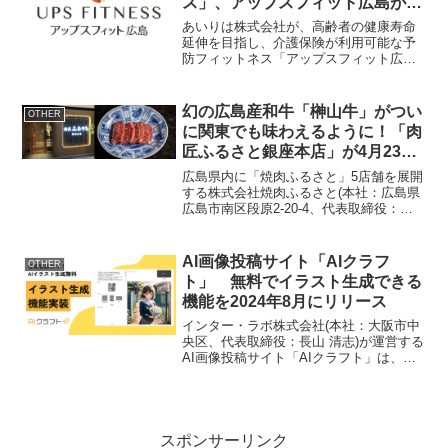
ス」、アップスフィット広島がグ
ランドオープン！
あいりは株式会社が、高齢者の健康寿命
延伸を目指し、介護保険が利用可能な予
防フィットネス「アップスフィット広
島」を広島市内のショッピングモールに
開設。県内初の取り組みとして注目され
ています。概要名称：アップスフィット
幻の広島産和牛「榊山牛」がつい
OTHER
広島運営：あいりは株式会社...
に関東でも味わえるように！「肉
匠ふるさと銀座本店」が4月23日
(火)に都内にオープン広島グルメ
広島県内に「焼肉ふるさと」5店舗を展開
界で話題の焼肉ふるさとの6店舗
する株式会社焼肉ふるさと(本社：広島県
広島市南区段原2-20-4、代表取締役：海
目
田 安章)は、2024年4月23日(火)に東京・
銀座に6店舗目となる「肉匠ふるさと銀座
本店」をオープンして関東初進出いた
AI画像投稿サイト「AIクラフ
OTHER
し...
ト」 無料でイラスト生成できる
機能を2024年8月にリリース
インター・ラボ株式会社(本社：大阪市中
央区、代表取締役：長山 清志)が運営する
AI画像投稿サイト「AIクラフト」は、ブ
ラウザ上で簡単にAIイラストが生成でき
る機能を2024年8月にリリースしました。
AIイラスト生成機能実装■無料会員登録で
A...
スポンサーリンク