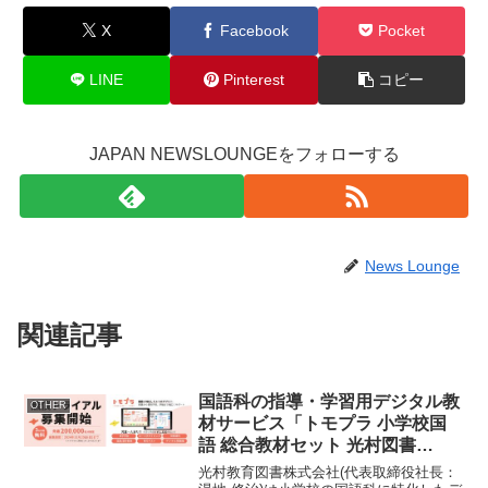
X
Facebook
Pocket
LINE
Pinterest
コピー
JAPAN NEWSLOUNGEをフォローする
News Lounge
関連記事
国語科の指導・学習用デジタル教
OTHER
材サービス「トモプラ 小学校国
語 総合教材セット 光村図書
版」 無償トライアルの募集を開
光村教育図書株式会社(代表取締役社長：