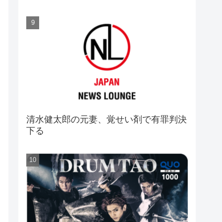
清水健太郎の元妻、覚せい剤で有罪判決
下る