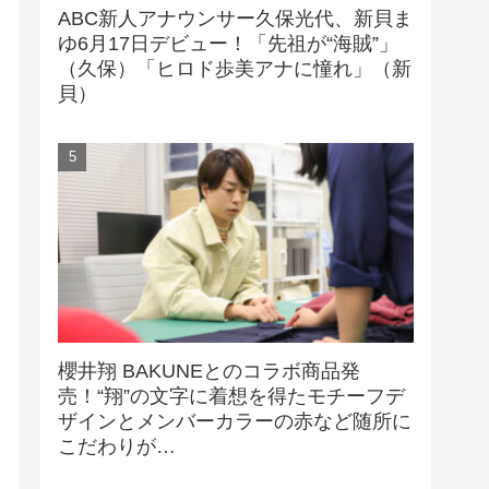
ABC新人アナウンサー久保光代、新貝ま
ゆ6月17日デビュー！「先祖が“海賊”」
（久保）「ヒロド歩美アナに憧れ」（新
貝）
櫻井翔 BAKUNEとのコラボ商品発
売！“翔”の文字に着想を得たモチーフデ
ザインとメンバーカラーの赤など随所に
こだわりが…