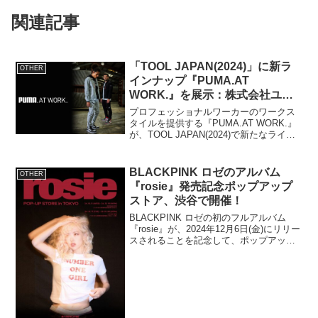
関連記事
「TOOL JAPAN(2024)」に新ラ
OTHER
インナップ『PUMA.AT
WORK.』を展示：株式会社ユニ
ワールド
プロフェッショナルワーカーのワークス
タイルを提供する『PUMA.AT WORK.』
が、TOOL JAPAN(2024)で新たなライン
ナップを披露します。イベント概要イベ
ント名：TOOL JAPAN(2024)開催日時：
2024年10月9日(...
BLACKPINK ロゼのアルバム
OTHER
『rosie』発売記念ポップアップ
ストア、渋谷で開催！
BLACKPINK ロゼの初のフルアルバム
『rosie』が、2024年12月6日(金)にリリー
スされることを記念して、ポップアップ
ストアが渋谷のZeroBaseで開催されま
す。ポップアップストア概要開催日程：
2024年12月11日(水)～1...