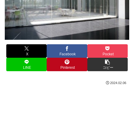
X
Facebook
Pocket
LINE
Pinterest
コピー
2024.02.06