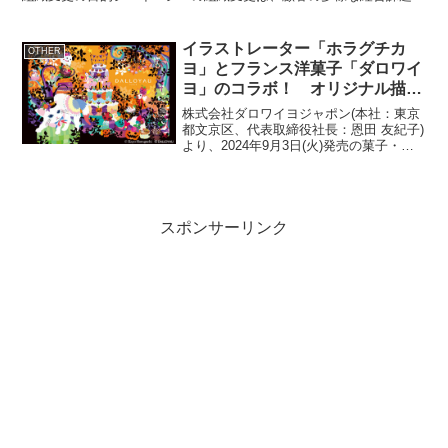
対応し、ソリューション提案力を強化することを目的と...
イラストレーター「ホラグチカ
OTHER
ヨ」とフランス洋菓子「ダロワイ
ヨ」のコラボ！ オリジナル描き
下ろしイラストのハロウィン商品
株式会社ダロワイヨジャポン(本社：東京
を9/3より発売！
都文京区、代表取締役社長：恩田 友紀子)
より、2024年9月3日(火)発売の菓子・洋
菓子新商品をご案内します。 マカロン
やガトー「オペラ」などの洋菓子の販売
を中心とした、フランス・パリに本店を
持つ老舗ブ...
スポンサーリンク