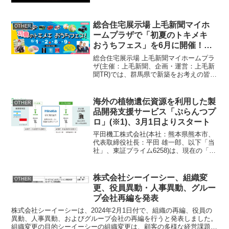
総合住宅展示場 上毛新聞マイホ
OTHER
ームプラザで「初夏のトキメキ
おうちフェス」を6月に開催！レ
イザーラモンもコンビで登場
総合住宅展示場 上毛新聞マイホームプラ
ザ(主催：上毛新聞、企画・運営：上毛新
聞TR)では、群馬県で新築をお考えの皆さ
んにお届けする6月のイベントとして「初
夏のトキメキ おうちフェス」を2024年6
月1日(土)・2日(日)・8(土)・9(日)...
海外の植物遺伝資源を利用した製
OTHER
品開発支援サービス「ぷらんつプ
ロ」(※1)、3月1日よりスタート
平田機工株式会社(本社：熊本県熊本市、
代表取締役社長：平田 雄一郎、以下「当
社」、東証プライム6258)は、現在の「中
期経営計画」(2022～2024年度)におい
て、持続可能な社会の実現に貢献する新
たな事業として「生物遺伝資源(主に植物
株式会社シーイーシー、組織変
OTHER
遺伝...
更、役員異動・人事異動、グルー
プ会社再編を発表
株式会社シーイーシーは、2024年2月1日付で、組織の再編、役員の
異動、人事異動、およびグループ会社の再編を行うと発表しました。
組織変更の目的シーイーシーの組織変更は、顧客の多様な経営課題に