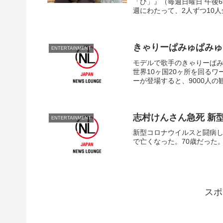
「ひ」』（毎週日曜日 午後6
週にわたって、2人ずつ10
きゃりーぱみゅぱみゅ
ENTERTAINMENT
モデルで歌手のきゃりーぱみ
世界10ヶ国20ヶ所を回る
ーが登場すると、9000人の
志村けんさん急死 新
ENTERTAINMENT
新型コロナウイルスと闘病し
で亡くなった。70歳だった
スポ