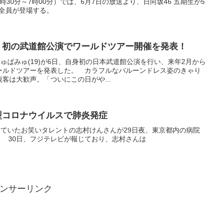
時30分～7時00分）では、6月7日の放送より、日向坂46 五期生が5
人全員が登場する。
 初の武道館公演でワールドツアー開催を発表！
ゅぱみゅ(19)が6日、自身初の日本武道館公演を行い、来年2月から
ワールドツアーを発表した。 カラフルなバルーンドレス姿のきゃり
観客は大歓声。「ついにこの日がや...
型コロナウイルスで肺炎発症
ていたお笑いタレントの志村けんさんが29日夜、東京都内の病院
。 30日、フジテレビが報じており、志村さんは
ンサーリンク