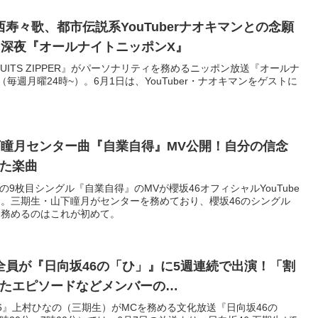
R・鎮西寿々歌、都市伝説系YouTuberナオキマンとの念願
日深夜『オールナイトニッポンX』
UITS ZIPPER』がパーソナリティを務めるニッポン放送『オールナ
毎週月曜24時~）。6月1日は、YouTuber・ナオキマンをゲストに
。
下瞳月センター曲『自業自得』MV公開！自分の信念
た楽曲
6の9枚目シングル『自業自得』のMVが櫻坂46オフィシャルYouTube
。三期生・山下瞳月がセンターを務めており、櫻坂46のシングル
を務めるのはこれが初めて。
人全員が『日向坂46の「ひ」』に5週連続で出演！「割
たエピソードなどメンバーの…
6』上村ひなの（三期生）がMCを務める文化放送『日向坂46の