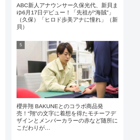
ABC新人アナウンサー久保光代、新貝ま
ゆ6月17日デビュー！「先祖が“海賊”」
（久保）「ヒロド歩美アナに憧れ」（新
貝）
櫻井翔 BAKUNEとのコラボ商品発
売！“翔”の文字に着想を得たモチーフデ
ザインとメンバーカラーの赤など随所に
こだわりが…