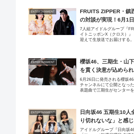
FRUITS ZIPPE
ENTERTAINMENT
の対談が実現！6月1
7人組アイドルグループ『FR
イトニッポンX（クロス）』（
迎えて生放送でお届けする
櫻坂46、三期生・山
ENTERTAINMENT
を貫く決意が込められ
6月26日に発売される櫻坂4
チャンネルにて公開となった
表題曲で三期生がセンター
日向坂46 五期生10
ENTERTAINMENT
り切れないな」と感じ
アイドルグループ『日向坂4