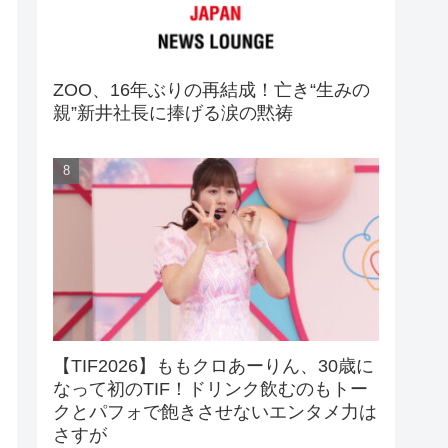
ZOO、16年ぶりの再結成！亡き“生みの
親”新井社長に捧げる涙の黙祷
【TIF2026】ももクロあーりん、30歳に
なって初のTIF！ドリンク飲むのもトー
クとパフォで飽きさせないエンタメ力は
さすが