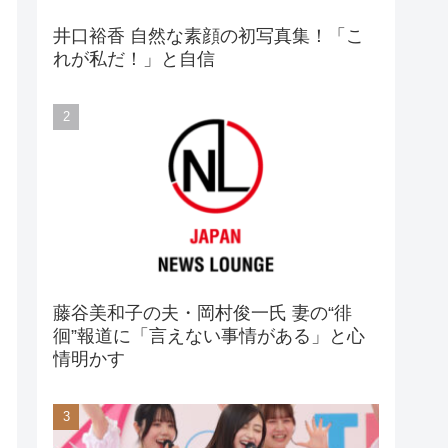
井口裕香 自然な素顔の初写真集！「こ
れが私だ！」と自信
藤谷美和子の夫・岡村俊一氏 妻の“徘
徊”報道に「言えない事情がある」と心
情明かす