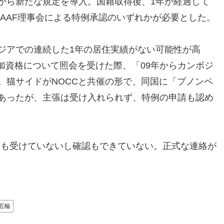
から新たな規定を導入。国籍取得後、1年が経過して
2)IAAF理事会による特例承認のいずれかが必要とした。
アでの連続した1年の居住実績がない可能性が高
参加資格について照会を受けた際、「09年からカンボジ
。猫サイドがNOCCと共催の形で、同国に「プノンペ
あったが、主張は受け入れられず、特例の申請も認め
絡も受けていないし確認もできていない。正式な連絡が
五輪