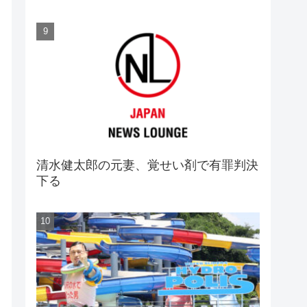
清水健太郎の元妻、覚せい剤で有罪判決
下る