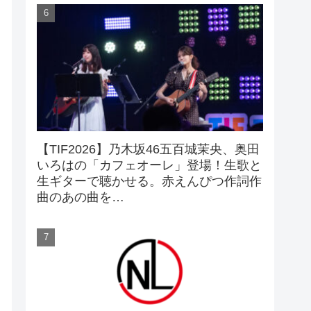
【TIF2026】乃木坂46五百城茉央、奥田
いろはの「カフェオーレ」登場！生歌と
生ギターで聴かせる。赤えんぴつ作詞作
曲のあの曲を…