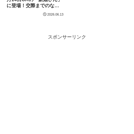
に登場！交際までのなれ
そめ赤裸々トーク、歌舞
2026.06.13
伎俳優仲間が裏の顔を…
スポンサーリンク