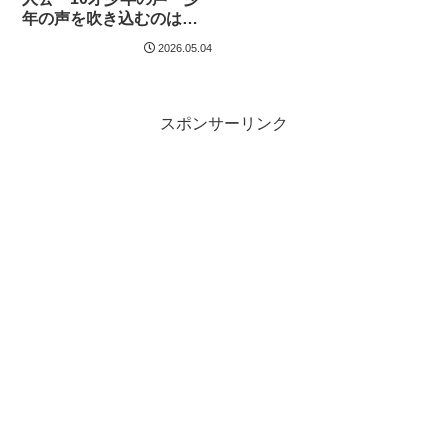
年の声を吹き込むのは初
めてて挑戦的で…」と！
2026.05.04
花澤香菜、三木眞一郎が
共演
スポンサーリンク