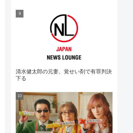
清水健太郎の元妻、覚せい剤で有罪判決
下る