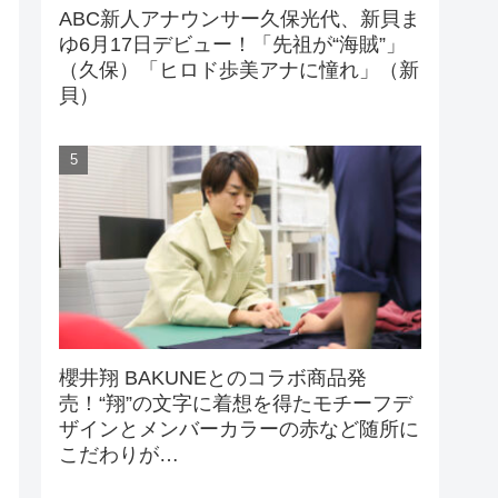
ABC新人アナウンサー久保光代、新貝ま
ゆ6月17日デビュー！「先祖が“海賊”」
（久保）「ヒロド歩美アナに憧れ」（新
貝）
櫻井翔 BAKUNEとのコラボ商品発
売！“翔”の文字に着想を得たモチーフデ
ザインとメンバーカラーの赤など随所に
こだわりが…