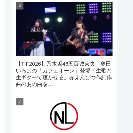
【TIF2026】乃木坂46五百城茉央、奥田
いろはの「カフェオーレ」登場！生歌と
生ギターで聴かせる。赤えんぴつ作詞作
曲のあの曲を…