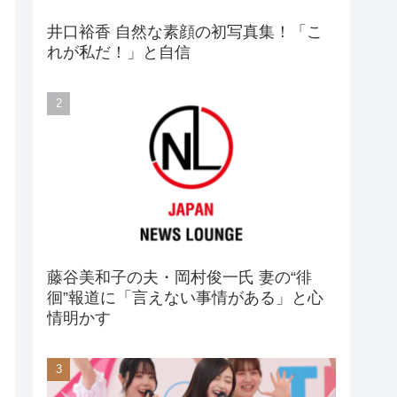
井口裕香 自然な素顔の初写真集！「こ
れが私だ！」と自信
藤谷美和子の夫・岡村俊一氏 妻の“徘
徊”報道に「言えない事情がある」と心
情明かす