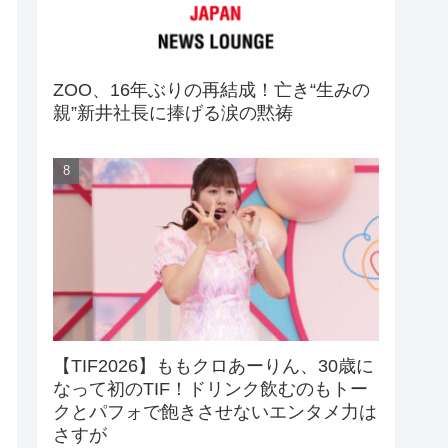
ZOO、16年ぶりの再結成！亡き“生みの
親”新井社長に捧げる涙の黙祷
【TIF2026】ももクロあーりん、30歳に
なって初のTIF！ドリンク飲むのもトー
クとパフォで飽きさせないエンタメ力は
さすが