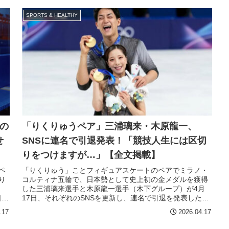
SPORTS & HEALTHY
の
「りくりゅうペア」三浦璃来・木原龍一、
せ
SNSに連名で引退発表！「競技人生には区切
りをつけますが…」【全文掲載】
ペ
「りくりゅう」ことフィギュアスケートのペアでミラノ・
り
コルティナ五輪で、日本勢として史上初の金メダルを獲得
した三浦璃来選手と木原龍一選手（木下グループ）が4月
日よ
17日、それぞれのSNSを更新し、連名で引退を発表した。
所属クラブの木下グループもSNSでコメントを掲載した。
.17
2026.04.17