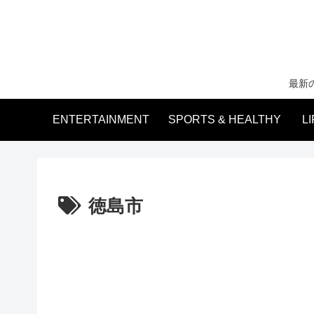
最新
ENTERTAINMENT
SPORTS & HEALTHY
L
徳島市