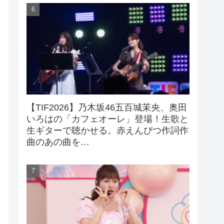
【TIF2026】乃木坂46五百城茉央、奥田
いろはの「カフェオーレ」登場！生歌と
生ギターで聴かせる。赤えんぴつ作詞作
曲のあの曲を…