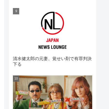
清水健太郎の元妻、覚せい剤で有罪判決
下る