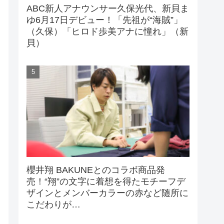
ABC新人アナウンサー久保光代、新貝ま
ゆ6月17日デビュー！「先祖が“海賊”」
（久保）「ヒロド歩美アナに憧れ」（新
貝）
櫻井翔 BAKUNEとのコラボ商品発
売！“翔”の文字に着想を得たモチーフデ
ザインとメンバーカラーの赤など随所に
こだわりが…