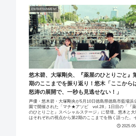
ENTERTAINMENT
悠木碧、大塚剛央、『薬屋のひとりごと』第
期のここまでを振り返り！悠木「ここから
怒涛の展開で、一秒も見逃せない！」
声優・悠木碧・大塚剛央が5月10日徳島県徳島市藍場浜
園で開催された「マチ★アソビ vol.28」1日目の「『
のひとりごと』スペシャルステージ」に登壇。悠木と大
はそれぞれの視点から第2期のここまでを熱く語った。
ントレポートでお伝えする。
2025.05