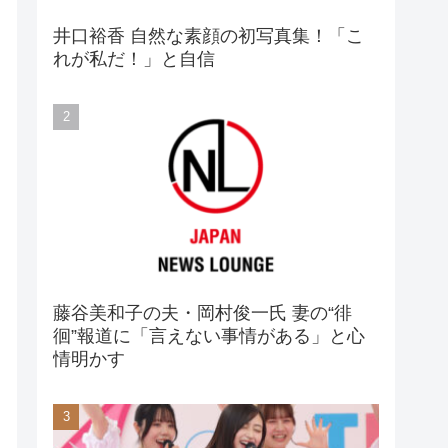
井口裕香 自然な素顔の初写真集！「こ
れが私だ！」と自信
藤谷美和子の夫・岡村俊一氏 妻の“徘
徊”報道に「言えない事情がある」と心
情明かす