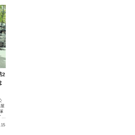
2
は
公
薬屋
塚
イベ
.15