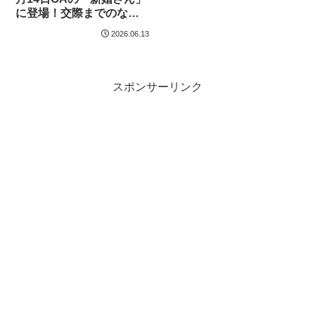
に登場！交際までのなれ
そめ赤裸々トーク、歌舞
2026.06.13
伎俳優仲間が裏の顔を…
スポンサーリンク