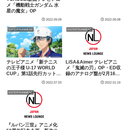
メ「機動戦士ガンダム 水
星の魔女」OP
2022.09.09
2022.09.08
ENTERTAINMENT
ENTERTAINMENT
テレビアニメ「新テニス
LiSA&Aimer テレビアニ
の王子様 U-17 WORLD
メ「鬼滅の刃」OP・ED収
CUP」第1話先行カット＆
録のアナログ盤が2月16日
あらすじ解禁！越前リョ
発売！描きおろしイラス
2022.07.03
2022.01.19
ーマがアメリカ代表！？
トがジャケットに
ENTERTAINMENT
『ルパン三世』アニメ化