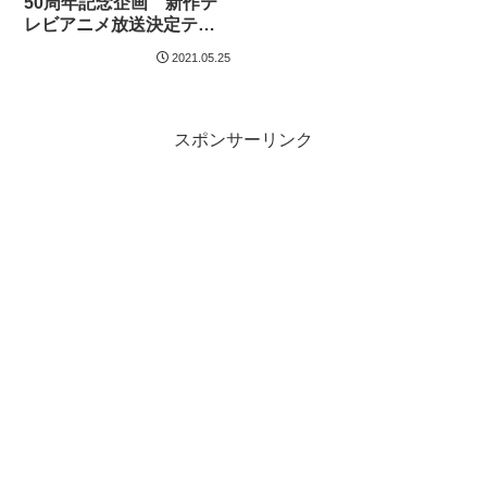
50周年記念企画 新作テ
レビアニメ放送決定ティ
ザービジュアル／PV第一
2021.05.25
弾 解禁
スポンサーリンク