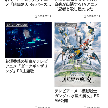
自身が出演するTVアニメ
メ『陰陽廻天 Re:バース』
「忍者と殺し屋のふたり
の序盤の見どころを語る
ぐらし」のOPテーマに
【インタビュー】
2025.07.11
2025.02.22
ENTERTAINMENT
ENTERTAINMENT
花澤香菜の新曲がテレビ
アニメ「ダークギャザリ
ング」ED主題歌
テレビアニメ「機動戦士
ガンダム 水星の魔女」ED
MV公開
2023.05.22
2022.10.27