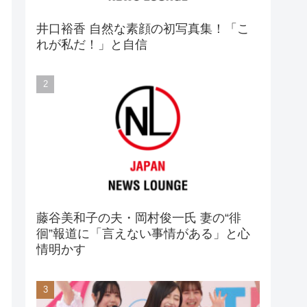
井口裕香 自然な素顔の初写真集！「こ
れが私だ！」と自信
藤谷美和子の夫・岡村俊一氏 妻の“徘
徊”報道に「言えない事情がある」と心
情明かす