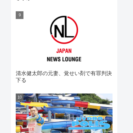
清水健太郎の元妻、覚せい剤で有罪判決
下る