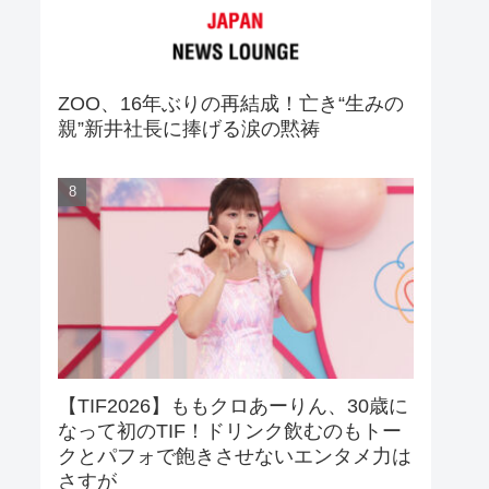
ZOO、16年ぶりの再結成！亡き“生みの
親”新井社長に捧げる涙の黙祷
【TIF2026】ももクロあーりん、30歳に
なって初のTIF！ドリンク飲むのもトー
クとパフォで飽きさせないエンタメ力は
さすが