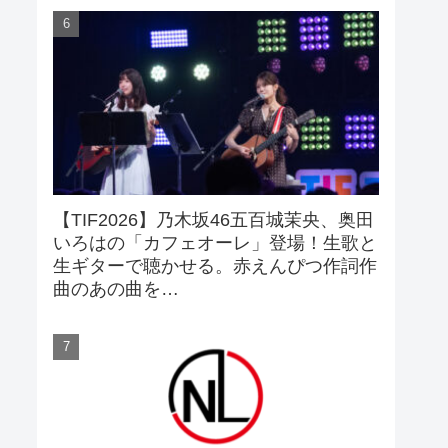
【TIF2026】乃木坂46五百城茉央、奥田
いろはの「カフェオーレ」登場！生歌と
生ギターで聴かせる。赤えんぴつ作詞作
曲のあの曲を…