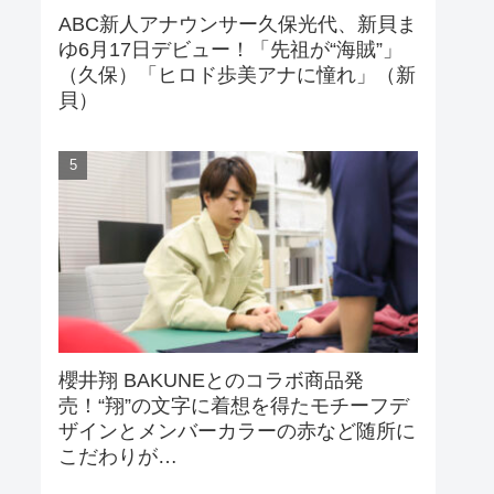
ABC新人アナウンサー久保光代、新貝ま
ゆ6月17日デビュー！「先祖が“海賊”」
（久保）「ヒロド歩美アナに憧れ」（新
貝）
櫻井翔 BAKUNEとのコラボ商品発
売！“翔”の文字に着想を得たモチーフデ
ザインとメンバーカラーの赤など随所に
こだわりが…