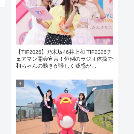
【TIF2026】乃木坂46井上和 TIF2026チ
ェアマン開会宣言！恒例のラジオ体操で
和ちゃんの動きが怪しく疑惑が…