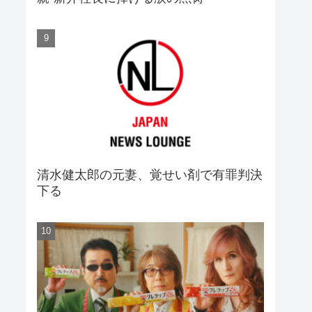
清水健太郎の元妻、覚せい剤で有罪判決
下る