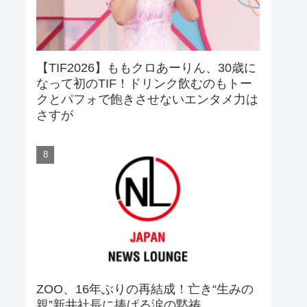
【TIF2026】ももクロあーりん、30歳に
なって初のTIF！ドリンク飲むのもトー
クとパフォで飽きさせないエンタメ力は
さすが
ZOO、16年ぶりの再結成！亡き“生みの
親”新井社長に捧げる涙の黙祷