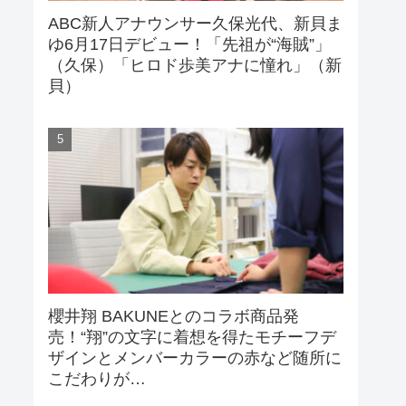
ABC新人アナウンサー久保光代、新貝ま
ゆ6月17日デビュー！「先祖が“海賊”」
（久保）「ヒロド歩美アナに憧れ」（新
貝）
櫻井翔 BAKUNEとのコラボ商品発
売！“翔”の文字に着想を得たモチーフデ
ザインとメンバーカラーの赤など随所に
こだわりが…