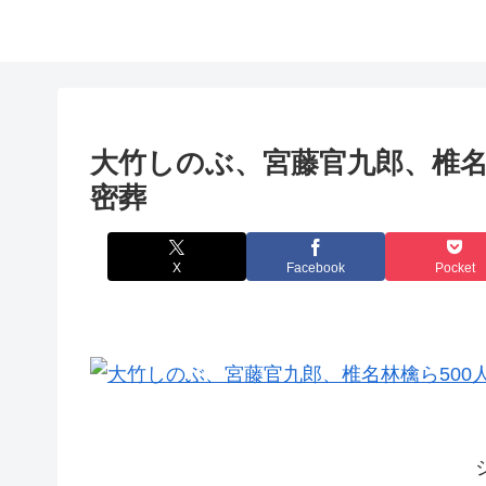
大竹しのぶ、宮藤官九郎、椎名
密葬
X
Facebook
Pocket