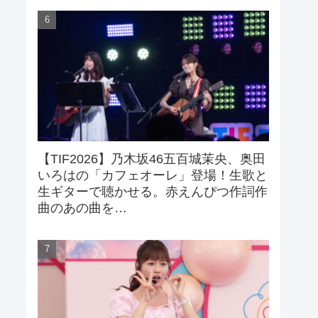
【TIF2026】乃木坂46五百城茉央、奥田
いろはの「カフェオーレ」登場！生歌と
生ギターで聴かせる。赤えんぴつ作詞作
曲のあの曲を…