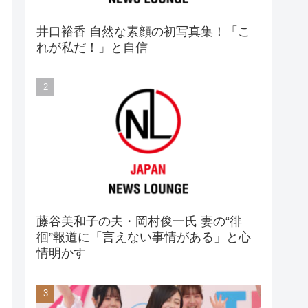
井口裕香 自然な素顔の初写真集！「こ
れが私だ！」と自信
藤谷美和子の夫・岡村俊一氏 妻の“徘
徊”報道に「言えない事情がある」と心
情明かす