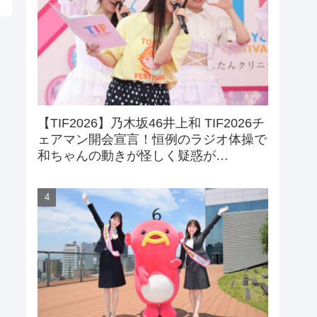
【TIF2026】乃木坂46井上和 TIF2026チ
ェアマン開会宣言！恒例のラジオ体操で
和ちゃんの動きが怪しく疑惑が…