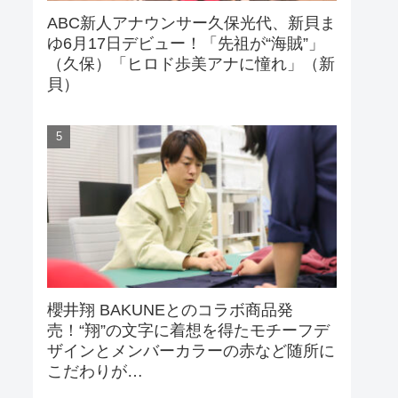
ABC新人アナウンサー久保光代、新貝ま
ゆ6月17日デビュー！「先祖が“海賊”」
（久保）「ヒロド歩美アナに憧れ」（新
貝）
櫻井翔 BAKUNEとのコラボ商品発
売！“翔”の文字に着想を得たモチーフデ
ザインとメンバーカラーの赤など随所に
こだわりが…