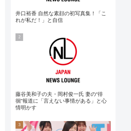
井口裕香 自然な素顔の初写真集！「こ
れが私だ！」と自信
藤谷美和子の夫・岡村俊一氏 妻の“徘
徊”報道に「言えない事情がある」と心
情明かす