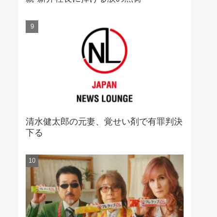
清水健太郎の元妻、覚せい剤で有罪判決
下る