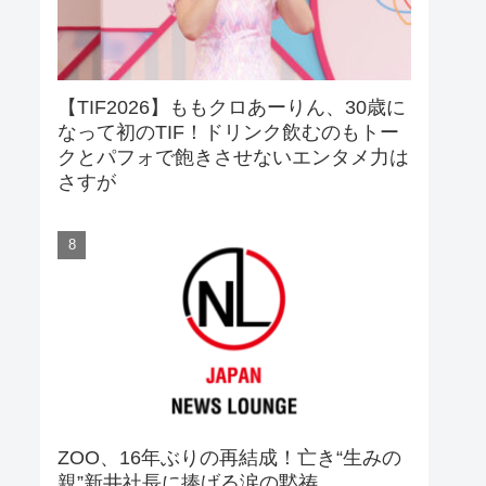
【TIF2026】ももクロあーりん、30歳に
なって初のTIF！ドリンク飲むのもトー
クとパフォで飽きさせないエンタメ力は
さすが
ZOO、16年ぶりの再結成！亡き“生みの
親”新井社長に捧げる涙の黙祷