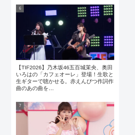
【TIF2026】乃木坂46五百城茉央、奥田
いろはの「カフェオーレ」登場！生歌と
生ギターで聴かせる。赤えんぴつ作詞作
曲のあの曲を…