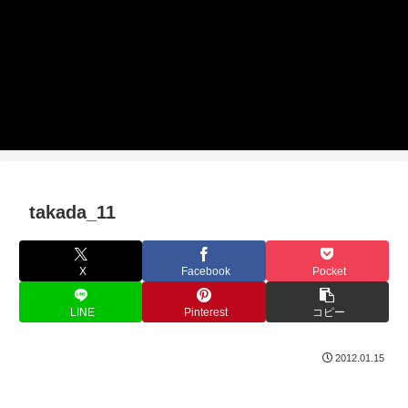
takada_11
X
Facebook
Pocket
LINE
Pinterest
コピー
2012.01.15