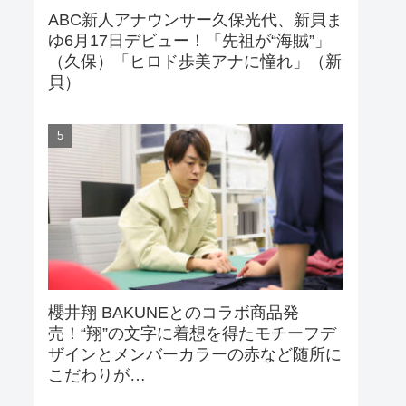
ABC新人アナウンサー久保光代、新貝ま
ゆ6月17日デビュー！「先祖が“海賊”」
（久保）「ヒロド歩美アナに憧れ」（新
貝）
櫻井翔 BAKUNEとのコラボ商品発
売！“翔”の文字に着想を得たモチーフデ
ザインとメンバーカラーの赤など随所に
こだわりが…