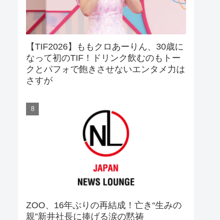
【TIF2026】ももクロあーりん、30歳に
なって初のTIF！ドリンク飲むのもトー
クとパフォで飽きさせないエンタメ力は
さすが
ZOO、16年ぶりの再結成！亡き“生みの
親”新井社長に捧げる涙の黙祷