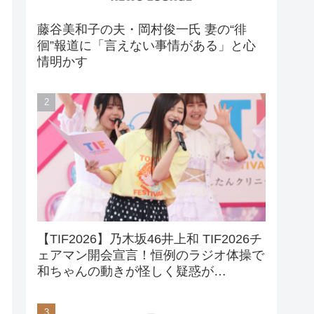
藤谷美和子の夫・岡村俊一氏 妻の“徘
徊”報道に「言えない事情がある」と心
情明かす
【TIF2026】乃木坂46井上和 TIF2026チ
ェアマン開会宣言！恒例のラジオ体操で
和ちゃんの動きが怪しく疑惑が…