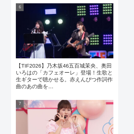
【TIF2026】乃木坂46五百城茉央、奥田
いろはの「カフェオーレ」登場！生歌と
生ギターで聴かせる。赤えんぴつ作詞作
曲のあの曲を…