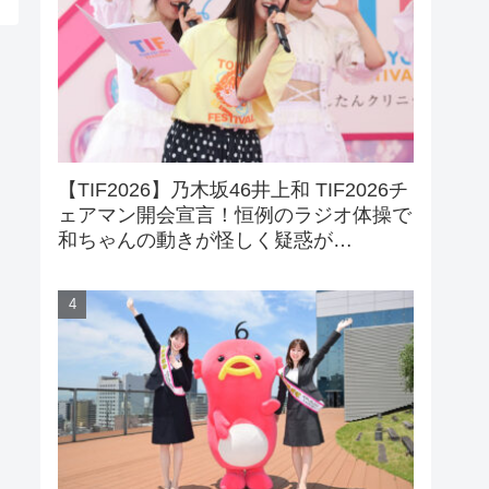
【TIF2026】乃木坂46井上和 TIF2026チ
ェアマン開会宣言！恒例のラジオ体操で
和ちゃんの動きが怪しく疑惑が…