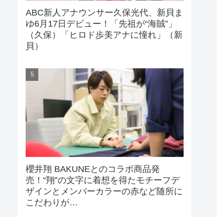
ABC新人アナウンサー久保光代、新貝ま
ゆ6月17日デビュー！「先祖が“海賊”」
（久保）「ヒロド歩美アナに憧れ」（新
貝）
櫻井翔 BAKUNEとのコラボ商品発
売！“翔”の文字に着想を得たモチーフデ
ザインとメンバーカラーの赤など随所に
こだわりが…