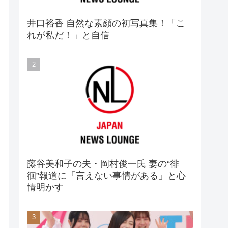
井口裕香 自然な素顔の初写真集！「こ
れが私だ！」と自信
藤谷美和子の夫・岡村俊一氏 妻の“徘
徊”報道に「言えない事情がある」と心
情明かす