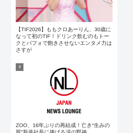
【TIF2026】ももクロあーりん、30歳に
なって初のTIF！ドリンク飲むのもトー
クとパフォで飽きさせないエンタメ力は
さすが
ZOO、16年ぶりの再結成！亡き“生みの
親”新井社長に捧げる涙の黙祷