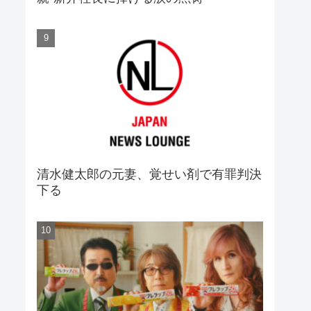
清水健太郎の元妻、覚せい剤で有罪判決
下る