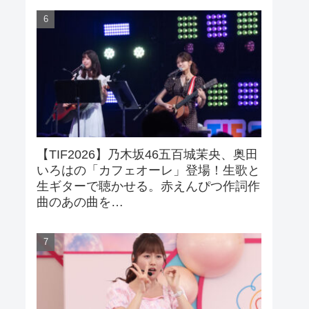
【TIF2026】乃木坂46五百城茉央、奥田
いろはの「カフェオーレ」登場！生歌と
生ギターで聴かせる。赤えんぴつ作詞作
曲のあの曲を…