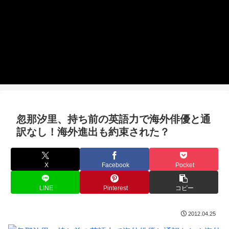
忽那汐里、持ち前の英語力で海外俳優と通
訳なし！海外進出も約束された？
X
Facebook
Pocket
LINE
Pinterest
コピー
2012.04.25