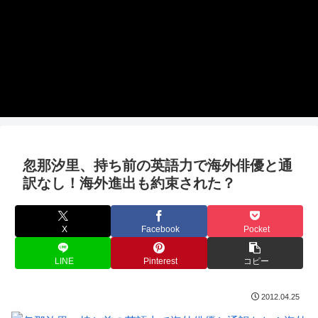
忽那汐里、持ち前の英語力で海外俳優と通
訳なし！海外進出も約束された？
X
Facebook
Pocket
LINE
Pinterest
コピー
2012.04.25