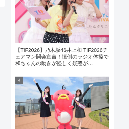
【TIF2026】乃木坂46井上和 TIF2026チ
ェアマン開会宣言！恒例のラジオ体操で
和ちゃんの動きが怪しく疑惑が…