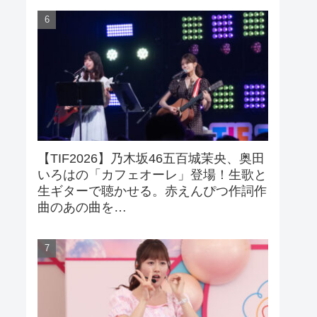
【TIF2026】乃木坂46五百城茉央、奥田
いろはの「カフェオーレ」登場！生歌と
生ギターで聴かせる。赤えんぴつ作詞作
曲のあの曲を…