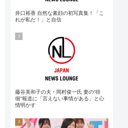
井口裕香 自然な素顔の初写真集！「こ
れが私だ！」と自信
藤谷美和子の夫・岡村俊一氏 妻の“徘
徊”報道に「言えない事情がある」と心
情明かす