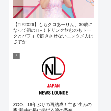
【TIF2026】ももクロあーりん、30歳に
なって初のTIF！ドリンク飲むのもトー
クとパフォで飽きさせないエンタメ力は
さすが
ZOO、16年ぶりの再結成！亡き“生みの
親”新井社長に捧げる涙の黙祷