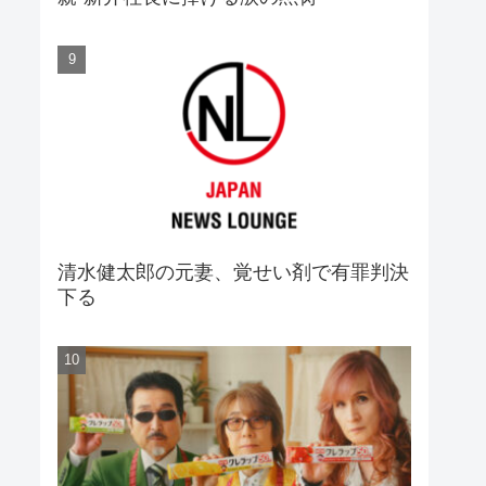
清水健太郎の元妻、覚せい剤で有罪判決
下る