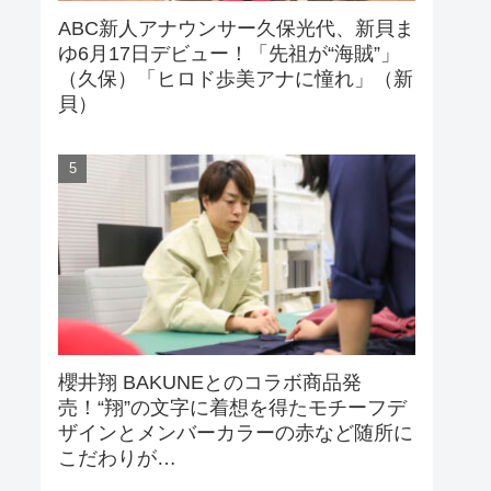
ABC新人アナウンサー久保光代、新貝ま
ゆ6月17日デビュー！「先祖が“海賊”」
（久保）「ヒロド歩美アナに憧れ」（新
貝）
櫻井翔 BAKUNEとのコラボ商品発
売！“翔”の文字に着想を得たモチーフデ
ザインとメンバーカラーの赤など随所に
こだわりが…