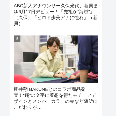
ABC新人アナウンサー久保光代、新貝ま
ゆ6月17日デビュー！「先祖が“海賊”」
（久保）「ヒロド歩美アナに憧れ」（新
貝）
櫻井翔 BAKUNEとのコラボ商品発
売！“翔”の文字に着想を得たモチーフデ
ザインとメンバーカラーの赤など随所に
こだわりが…