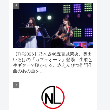
【TIF2026】乃木坂46五百城茉央、奥田
いろはの「カフェオーレ」登場！生歌と
生ギターで聴かせる。赤えんぴつ作詞作
曲のあの曲を…