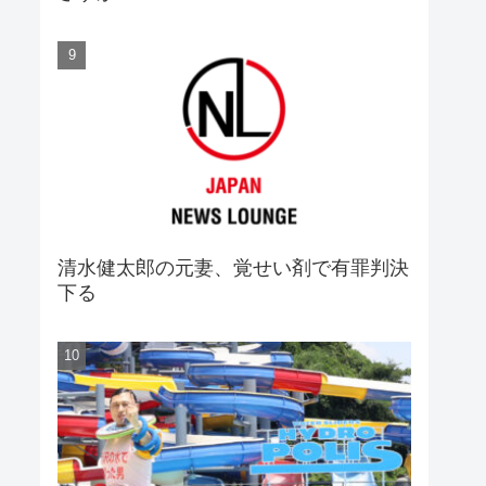
清水健太郎の元妻、覚せい剤で有罪判決
下る