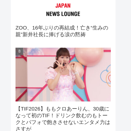
ZOO、16年ぶりの再結成！亡き“生みの
親”新井社長に捧げる涙の黙祷
【TIF2026】ももクロあーりん、30歳に
なって初のTIF！ドリンク飲むのもトー
クとパフォで飽きさせないエンタメ力は
さすが