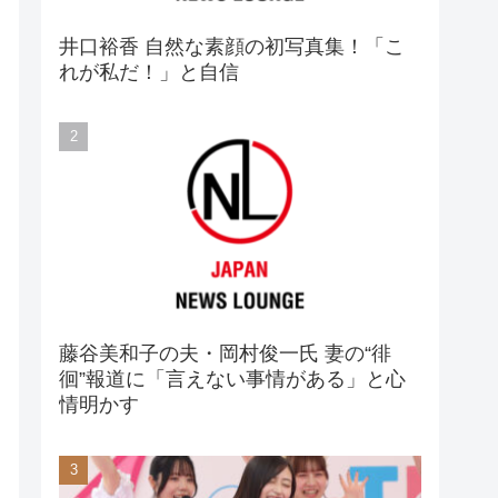
井口裕香 自然な素顔の初写真集！「こ
れが私だ！」と自信
藤谷美和子の夫・岡村俊一氏 妻の“徘
徊”報道に「言えない事情がある」と心
情明かす